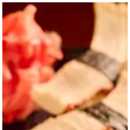
Kani | ARIGATO | Simonds company
EN
تسجيل الدخول
EN